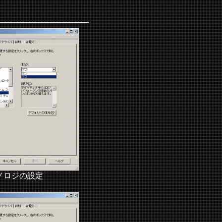
ノロジの設定